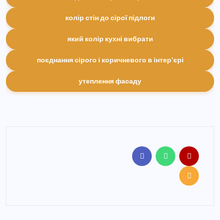
колір стін до сірої підлоги
який колір кухні вибрати
поєднання сірого і коричневого в інтер'єрі
утеплення фасаду