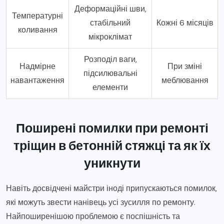
Деформаційні шви,
Температурні
стабільний
Кожні 6 місяців
коливання
мікроклімат
Розподіл ваги,
Надмірне
При зміні
підсилювальні
навантаження
меблювання
елементи
Поширені помилки при ремонті
тріщин в бетонній стяжці та як їх
уникнути
Навіть досвідчені майстри іноді припускаються помилок,
які можуть звести нанівець усі зусилля по ремонту.
Найпоширенішою проблемою є поспішність та