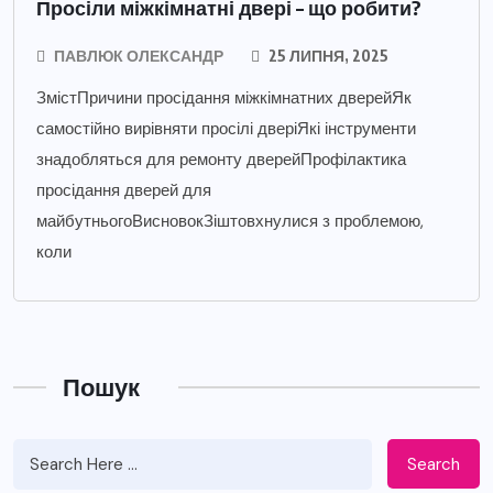
Просіли міжкімнатні двері – що робити?
ПАВЛЮК ОЛЕКСАНДР
25 ЛИПНЯ, 2025
ЗмістПричини просідання міжкімнатних дверейЯк
самостійно вирівняти просілі дверіЯкі інструменти
знадобляться для ремонту дверейПрофілактика
просідання дверей для
майбутньогоВисновокЗіштовхнулися з проблемою,
коли
Пошук
Search