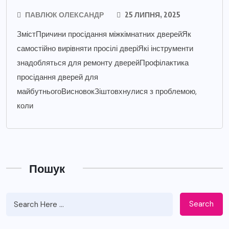
ПАВЛЮК ОЛЕКСАНДР
25 ЛИПНЯ, 2025
ЗмістПричини просідання міжкімнатних дверейЯк
самостійно вирівняти просілі дверіЯкі інструменти
знадобляться для ремонту дверейПрофілактика
просідання дверей для
майбутньогоВисновокЗіштовхнулися з проблемою,
коли
Пошук
Search