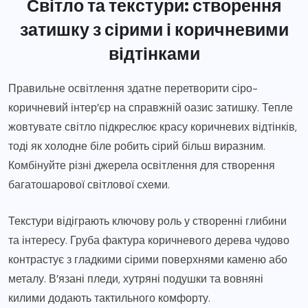
Світло та текстури: створення
затишку з сірими і коричневими
відтінками
Правильне освітлення здатне перетворити сіро-
коричневий інтер’єр на справжній оазис затишку. Тепле
жовтувате світло підкреслює красу коричневих відтінків,
тоді як холодне біле робить сірий більш виразним.
Комбінуйте різні джерела освітлення для створення
багатошарової світлової схеми.
Текстури відіграють ключову роль у створенні глибини
та інтересу. Груба фактура коричневого дерева чудово
контрастує з гладкими сірими поверхнями каменю або
металу. В’язані пледи, хутряні подушки та вовняні
килими додають тактильного комфорту.