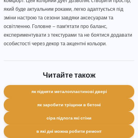
комфорт. Цей колірний дует дозволяє створити простір,
який буде актуальним роками, легко адаптується під
зміни настрою та сезони завдяки аксесуарам та
освітленню. Головне – пам’ятати про баланс,
експериментувати з текстурами та не боятися додавати
особистості через декор та акцентні кольори.
Читайте також
як підняти металопластикові двері
як заробити тріщини в бетоні
сіра підлога які стіни
в які дні можна робити ремонт