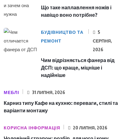
Що таке наплавлення ножів і
навіщо воно потрібне?
БУДІВНИЦТВО ТА
5
РЕМОНТ
СЕРПНЯ,
2026
Чим відрізняється фанера від
ДСП: що краще, міцніше і
надійніше
МЕБЛІ
31 ЛИПНЯ, 2026
Карниз типу Кафе на кухню: переваги, стилі та
варіанти монтажу
КОРИСНА ІНФОРМАЦІЯ
20 ЛИПНЯ, 2026
Чоловічий страпон: розбір, для чого і кому