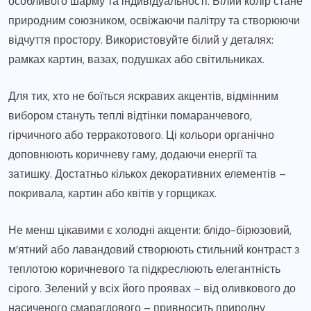
особливого шарму та індивідуальності. Білий колір стане
природним союзником, освіжаючи палітру та створюючи
відчуття простору. Використовуйте білий у деталях:
рамках картин, вазах, подушках або світильниках.
Для тих, хто не боїться яскравих акцентів, відмінним
вибором стануть теплі відтінки помаранчевого,
гірчичного або терракотового. Ці кольори органічно
доповнюють коричневу гаму, додаючи енергії та
затишку. Достатньо кількох декоративних елементів –
покривала, картин або квітів у горщиках.
Не менш цікавими є холодні акценти: блідо-бірюзовий,
м’ятний або лавандовий створюють стильний контраст з
теплотою коричневого та підкреслюють елегантність
сірого. Зелений у всіх його проявах – від оливкового до
насиченого смарагдового – привносить природну