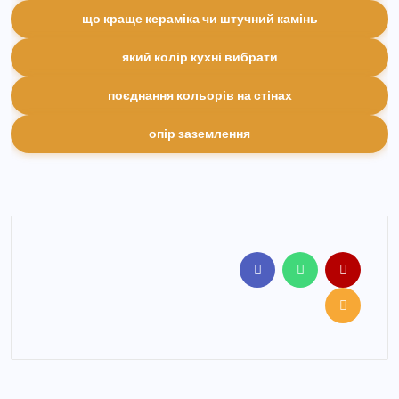
що краще кераміка чи штучний камінь
який колір кухні вибрати
поєднання кольорів на стінах
опір заземлення