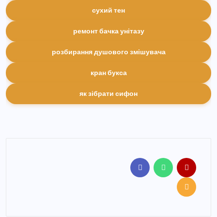
сухий тен
ремонт бачка унітазу
розбирання душового змішувача
кран букса
як зібрати сифон