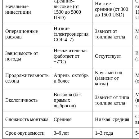
Средние–
С
Низкие–
Начальные
высокие (от
в
средние (от 300
инвестиции
1500 до 5000
1
до 1500 USD)
USD)
U
Низкие
Операционные
Зависят от
М
(электроэнергия,
расходы
топлива котла
(
COP 4–7)
Незначительная
Зависимость от
В
(работает от
Отсутствует
погоды
(
+7°C)
Круглый год
Продолжительность
Апрель–октябрь
М
(зависит от
сезона
и более
(
котла)
Высокая (без
М
Зависит от типа
Экологичность
прямых
(
топлива котла
выбросов)
э
С
Сложность монтажа
Средняя
Низкая–средняя
в
Срок окупаемости
3–6 лет
1–3 года
5