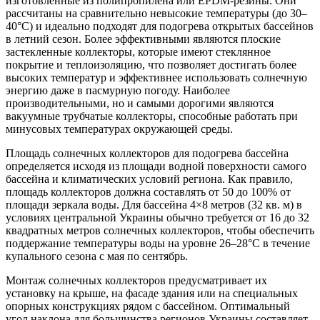
изготовленные из полипропилена или EPDM-резины. Они
рассчитаны на сравнительно невысокие температуры (до 30–
40°C) и идеально подходят для подогрева открытых бассейнов
в летний сезон. Более эффективными являются плоские
застекленные коллекторы, которые имеют стеклянное
покрытие и теплоизоляцию, что позволяет достигать более
высоких температур и эффективнее использовать солнечную
энергию даже в пасмурную погоду. Наиболее
производительными, но и самыми дорогими являются
вакуумные трубчатые коллекторы, способные работать при
минусовых температурах окружающей среды.
Площадь солнечных коллекторов для подогрева бассейна
определяется исходя из площади водной поверхности самого
бассейна и климатических условий региона. Как правило,
площадь коллекторов должна составлять от 50 до 100% от
площади зеркала воды. Для бассейна 4×8 метров (32 кв. м) в
условиях центральной Украины обычно требуется от 16 до 32
квадратных метров солнечных коллекторов, чтобы обеспечить
поддержание температуры воды на уровне 26–28°C в течение
купального сезона с мая по сентябрь.
Монтаж солнечных коллекторов предусматривает их
установку на крыше, на фасаде здания или на специальных
опорных конструкциях рядом с бассейном. Оптимальный
угол наклона для большинства регионов Украины составляет