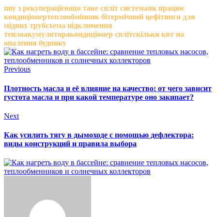
пву з рекуперацією
що таке спліт система
як працює
кондиціонер
теплообмінник бітермічний це
фітинги для
мідних труб
схема підключення
теплоакумулятора
кондиціонер спліт
скільки квт на
опалення будинку
Previous
Плотность масла и её влияние на качество: от чего зависит
густота масла и при какой температуре оно закипает?
Next
Как усилить тягу в дымоходе с помощью дефлектора:
виды конструкций и правила выбора