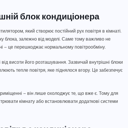
ішній блок кондиціонера
илятором, який створює постійний рух повітря в кімнаті.
у блока, залежно від моделі. Саме тому важливо не
ечі – це перешкоджає нормальному повітрообміну.
 від висоти його розташування. Зазвичай внутрішні блоки
люють тепле повітря, яке піднялося вгору. Це забезпечує
риміщенні – він лише охолоджує те, що вже є. Тому для
ітрювати кімнату або встановлювати додаткові системи