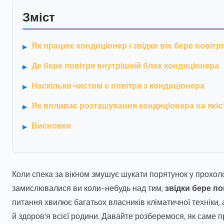
Зміст
Як працює кондиціонер і звідки він бере повітр
Де бере повітря внутрішній блок кондиціонера
Наскільки чистим є повітря з кондиціонера
Як впливає розташування кондиціонера на якіс
Висновки
Коли спека за вікном змушує шукати порятунок у прохоло
замислювалися ви коли-небудь над тим,
звідки бере п
питання хвилює багатьох власників кліматичної техніки,
й здоров’я всієї родини. Давайте розберемося, як саме 