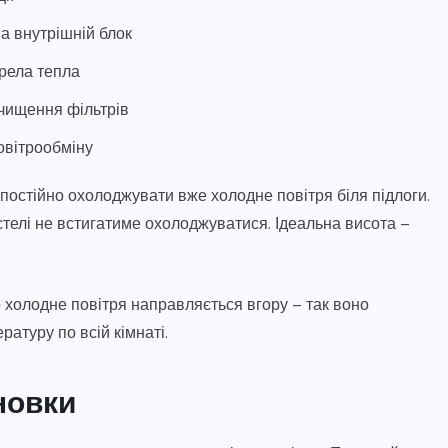
а внутрішній блок
ерела тепла
 чищення фільтрів
овітрообміну
постійно охолоджувати вже холодне повітря біля підлоги.
стелі не встигатиме охолоджуватися. Ідеальна висота –
 холодне повітря направляється вгору – так воно
атуру по всій кімнаті.
новки