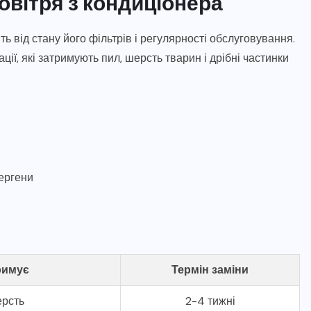
овітря з кондиціонера
ь від стану його фільтрів і регулярності обслуговування.
ії, які затримують пил, шерсть тварин і дрібні частинки
ергени
римує
Термін заміни
ерсть
2-4 тижні