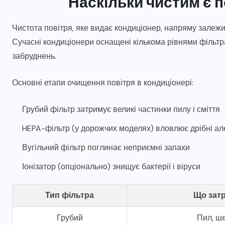
Наскільки чистим є п
Чистота повітря, яке видає кондиціонер, напряму залежит
Сучасні кондиціонери оснащені кількома рівнями фільтрац
забруднень.
Основні етапи очищення повітря в кондиціонері:
Грубий фільтр затримує великі частинки пилу і сміття
HEPA-фільтр (у дорожчих моделях) вловлює дрібні ал
Вугільний фільтр поглинає неприємні запахи
Іонізатор (опціонально) знищує бактерії і віруси
Тип фільтра
Що зат
Грубий
Пил, ш