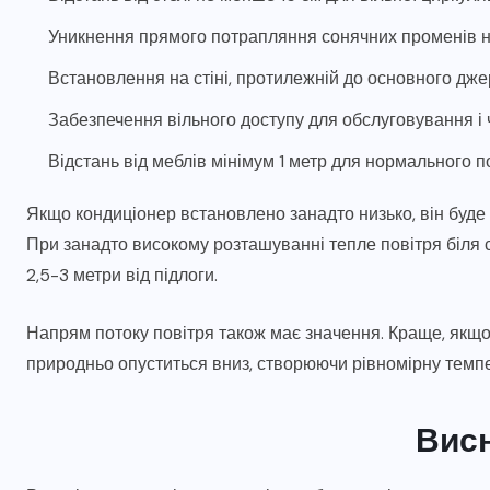
Уникнення прямого потрапляння сонячних променів н
Встановлення на стіні, протилежній до основного дж
Забезпечення вільного доступу для обслуговування і
Відстань від меблів мінімум 1 метр для нормального п
Якщо кондиціонер встановлено занадто низько, він буде 
При занадто високому розташуванні тепле повітря біля 
2,5-3 метри від підлоги.
Напрям потоку повітря також має значення. Краще, якщо
природньо опуститься вниз, створюючи рівномірну темпер
Вис