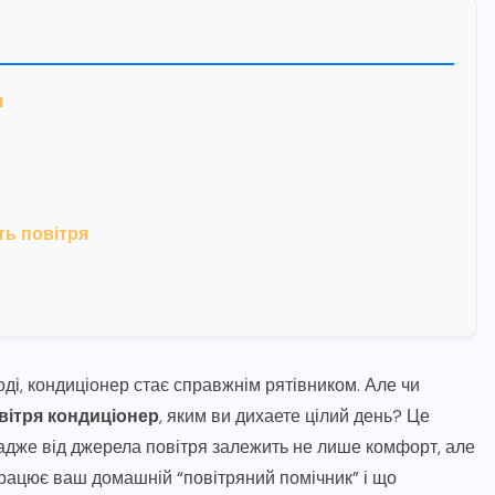
я
ть повітря
ді, кондиціонер стає справжнім рятівником. Але чи
овітря кондиціонер
, яким ви дихаете цілий день? Це
 адже від джерела повітря залежить не лише комфорт, але
працює ваш домашній “повітряний помічник” і що