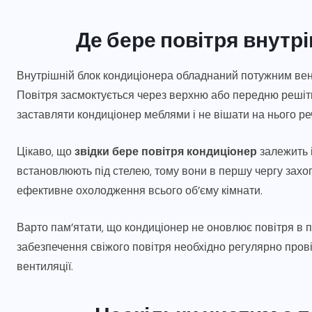
Де бере повітря внутр
Внутрішній блок кондиціонера обладнаний потужним вент
Повітря засмоктується через верхню або передню решітк
заставляти кондиціонер меблями і не вішати на нього р
Цікаво, що
звідки бере повітря кондиціонер
залежить і
встановлюють під стелею, тому вони в першу чергу захоп
ефективне охолодження всього об’єму кімнати.
Варто пам’ятати, що кондиціонер не оновлює повітря в п
забезпечення свіжого повітря необхідно регулярно пров
вентиляції.