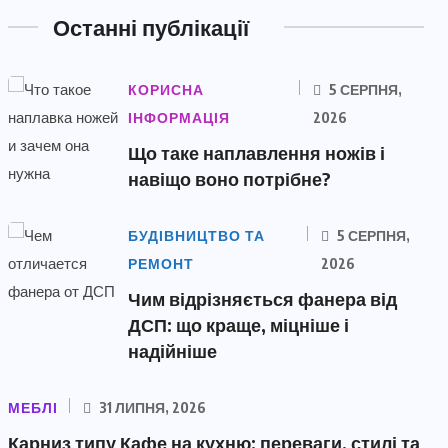
Останні публікації
КОРИСНА
5 СЕРПНЯ,
ІНФОРМАЦІЯ
2026
Що таке наплавлення ножів і
навіщо воно потрібне?
БУДІВНИЦТВО ТА
5 СЕРПНЯ,
РЕМОНТ
2026
Чим відрізняється фанера від
ДСП: що краще, міцніше і
надійніше
МЕБЛІ
31 ЛИПНЯ, 2026
Карниз типу Кафе на кухню: переваги, стилі та