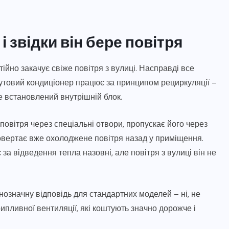
 звідки він бере повітря
йно закачує свіже повітря з вулиці. Насправді все
утовий кондиціонер працює за принципом рециркуляції –
е встановлений внутрішній блок.
повітря через спеціальні отвори, пропускає його через
повертає вже охолоджене повітря назад у приміщення.
за відведення тепла назовні, але повітря з вулиці він не
означну відповідь для стандартних моделей – ні, не
ипливної вентиляції, які коштують значно дорожче і