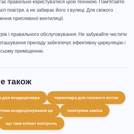
агає правильно користуватися цією технікою. Пам’ятайте:
і повітря, а не забирає його з вулиці. Для свіжого
ення припливної вентиляції.
трів і правильного обслуговування. Не забувайте чистити
розташування приладу забезпечує ефективну циркуляцію і
 всьому приміщенню.
е також
а для кондиціонера
термопара для газового котла
стема кондиціонування це
повітряна завіса
що таке клімат контроль