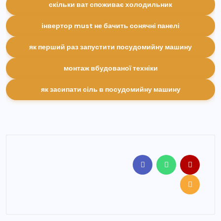
скільки ват споживає холодильник
інвертор must не бачить сонячні панелі
як перший раз запустити посудомийну машину
монтаж вбудованої техніки
як засипати сіль в посудомийну машину