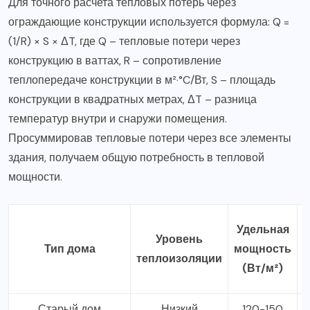
Для точного расчета тепловых потерь через
ограждающие конструкции используется формула: Q =
(1/R) × S × ΔT, где Q – тепловые потери через
конструкцию в ваттах, R – сопротивление
теплопередаче конструкции в м²·°C/Вт, S – площадь
конструкции в квадратных метрах, ΔT – разница
температур внутри и снаружи помещения.
Просуммировав тепловые потери через все элементы
здания, получаем общую потребность в тепловой
мощности.
Удельная
Уровень
д
Тип дома
мощность
теплоизоляции
(Вт/м²)
Старый дом
Низкий
120-150