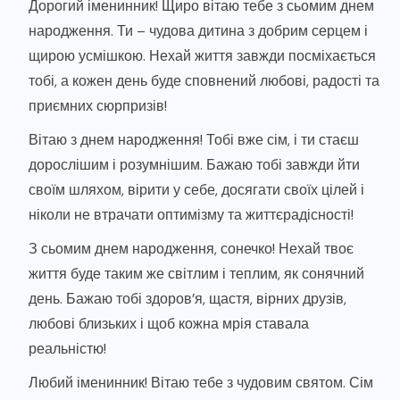
Дорогий іменинник! Щиро вітаю тебе з сьомим днем
народження. Ти – чудова дитина з добрим серцем і
щирою усмішкою. Нехай життя завжди посміхається
тобі, а кожен день буде сповнений любові, радості та
приємних сюрпризів!
Вітаю з днем народження! Тобі вже сім, і ти стаєш
дорослішим і розумнішим. Бажаю тобі завжди йти
своїм шляхом, вірити у себе, досягати своїх цілей і
ніколи не втрачати оптимізму та життєрадісності!
З сьомим днем народження, сонечко! Нехай твоє
життя буде таким же світлим і теплим, як сонячний
день. Бажаю тобі здоров’я, щастя, вірних друзів,
любові близьких і щоб кожна мрія ставала
реальністю!
Любий іменинник! Вітаю тебе з чудовим святом. Сім