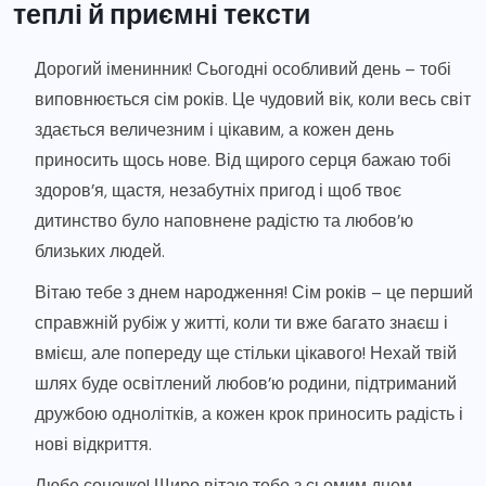
теплі й приємні тексти
Дорогий іменинник! Сьогодні особливий день – тобі
виповнюється сім років. Це чудовий вік, коли весь світ
здається величезним і цікавим, а кожен день
приносить щось нове. Від щирого серця бажаю тобі
здоров’я, щастя, незабутніх пригод і щоб твоє
дитинство було наповнене радістю та любов’ю
близьких людей.
Вітаю тебе з днем народження! Сім років – це перший
справжній рубіж у житті, коли ти вже багато знаєш і
вмієш, але попереду ще стільки цікавого! Нехай твій
шлях буде освітлений любов’ю родини, підтриманий
дружбою однолітків, а кожен крок приносить радість і
нові відкриття.
Любе сонечко! Щиро вітаю тебе з сьомим днем