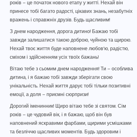
років – це початок нового етапу у житті. Нехай він
принесе тобі багато радості, цікавих знань, незабутніх
вражень і справжніх друзів. Будь щасливим!
З днем народження, дорога дитино! Бажаю тобі
завжди залишатися такою доброю, чуйною та щирою.
Нехай твоє життя буде наповнене любов’ю, радістю,
сміхом і здійсненням усіх твоїх бажань!
Вітаю тебе з сьомим днем народження! Ти – особлива
дитина, і я бажаю тобі завжди зберігати свою
унікальність. Нехай життя дарує тобі тільки позитивні
емоції, а доля – приємні сюрпризи!
Дорогий іменинник! Щиро вітаю тебе зі святом. Сім
років – це чудовий вік, і я бажаю, щоб він був
наповнений яскравими фарбами, щирими усмішками
та безліччю щасливих моментів. Будь здоровим і