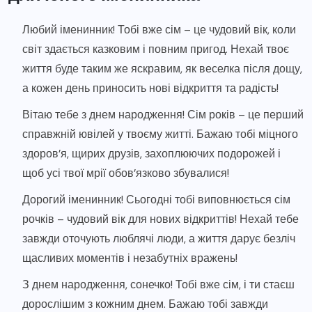
Любий іменинник! Тобі вже сім – це чудовий вік, коли
світ здається казковим і повним пригод. Нехай твоє
життя буде таким же яскравим, як веселка після дощу,
а кожен день приносить нові відкриття та радість!
Вітаю тебе з днем народження! Сім років – це перший
справжній ювілей у твоєму житті. Бажаю тобі міцного
здоров’я, щирих друзів, захоплюючих подорожей і
щоб усі твої мрії обов’язково збувалися!
Дорогий іменинник! Сьогодні тобі виповнюється сім
рочків – чудовий вік для нових відкриттів! Нехай тебе
завжди оточують люблячі люди, а життя дарує безліч
щасливих моментів і незабутніх вражень!
З днем народження, сонечко! Тобі вже сім, і ти стаєш
дорослішим з кожним днем. Бажаю тобі завжди