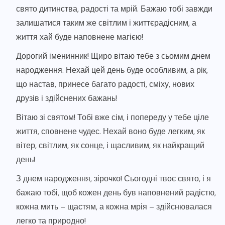
свято дитинства, радості та мрій. Бажаю тобі завжди
залишатися таким же світлим і життєрадісним, а
життя хай буде наповнене магією!
Дорогий іменинник! Щиро вітаю тебе з сьомим днем
народження. Нехай цей день буде особливим, а рік,
що настав, принесе багато радості, сміху, нових
друзів і здійснених бажань!
Вітаю зі святом! Тобі вже сім, і попереду у тебе ціле
життя, сповнене чудес. Нехай воно буде легким, як
вітер, світлим, як сонце, і щасливим, як найкращий
день!
З днем народження, зірочко! Сьогодні твоє свято, і я
бажаю тобі, щоб кожен день був наповнений радістю,
кожна мить – щастям, а кожна мрія – здійснювалася
легко та природно!