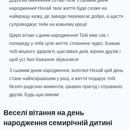
Дорогий іменинник! Вітаю тебе з сьомим днем
народження! Нехай твоє життя буде схоже на
найкращу казку, де завжди перемагає добро, а щастя
супроводжує тебе на кожному кроці!
Щиро вітаю з днем народження! Тобі вже сім, і
попереду у тебе ціле життя, сповнене чудес. Бажаю
тобі міцного здоров’я, щасливих днів, вірних друзів і
щоб усі твої бажання збувалися!
З сьомим днем народження, золотко! Нехай цей день
стане найяскравішим у році, а життя подарує тобі
безліч радісних моментів, цікавих пригод і справжніх
друзів. Будь щасливим!
Веселі вітання на день
народження семирічній дитині