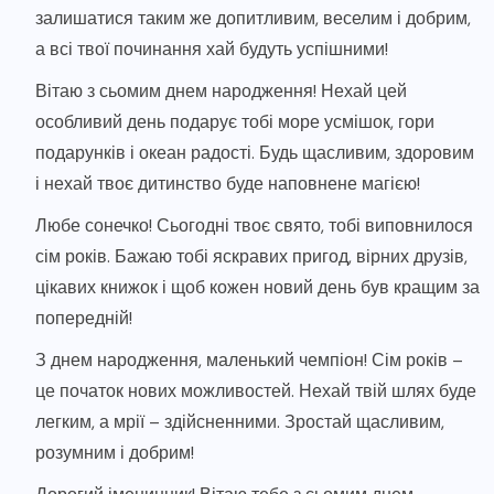
залишатися таким же допитливим, веселим і добрим,
а всі твої починання хай будуть успішними!
Вітаю з сьомим днем народження! Нехай цей
особливий день подарує тобі море усмішок, гори
подарунків і океан радості. Будь щасливим, здоровим
і нехай твоє дитинство буде наповнене магією!
Любе сонечко! Сьогодні твоє свято, тобі виповнилося
сім років. Бажаю тобі яскравих пригод, вірних друзів,
цікавих книжок і щоб кожен новий день був кращим за
попередній!
З днем народження, маленький чемпіон! Сім років –
це початок нових можливостей. Нехай твій шлях буде
легким, а мрії – здійсненними. Зростай щасливим,
розумним і добрим!