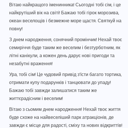
Вітаю найкращого іменинника! Сьогодні тобі сім, і це
найкрутіший вік на світі! Бажаю тобі гірок морозива,
океан веселощів і безмежне море щастя. Святкуй на
повну!
З днем народження, сонячний промінчик! Нехай твоє
семиріччя буде таким же веселим і безтурботним, як
літні канікули, а кожен день дарує нові пригоди та
незабутні враження!
Ура, тобі сім! Це чудовий привід з’їсти багато тортика,
отримати купу подарунків і танцювати до упаду!
Бажаю тобі завжди залишатися таким же
життєрадісним і веселим!
Вітаю з сьомим днем народження! Нехай твоє життя
буде схоже на найвеселіший парк атракціонів, де
завжди є місце для радості, сміху та нових відкриттів!