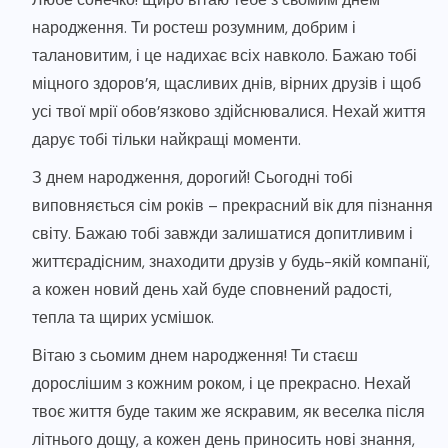
народження. Ти ростеш розумним, добрим і
талановитим, і це надихає всіх навколо. Бажаю тобі
міцного здоров’я, щасливих днів, вірних друзів і щоб
усі твої мрії обов’язково здійснювалися. Нехай життя
дарує тобі тільки найкращі моменти.
З днем народження, дорогий! Сьогодні тобі
виповняється сім років – прекрасний вік для пізнання
світу. Бажаю тобі завжди залишатися допитливим і
життєрадісним, знаходити друзів у будь-якій компанії,
а кожен новий день хай буде сповнений радості,
тепла та щирих усмішок.
Вітаю з сьомим днем народження! Ти стаєш
дорослішим з кожним роком, і це прекрасно. Нехай
твоє життя буде таким же яскравим, як веселка після
літнього дощу, а кожен день приносить нові знання,