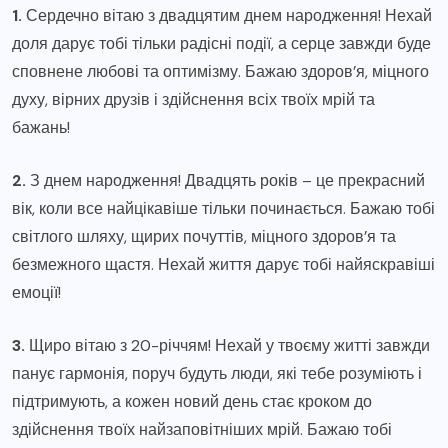
1.
Сердечно вітаю з двадцятим днем народження! Нехай
доля дарує тобі тільки радісні події, а серце завжди буде
сповнене любові та оптимізму. Бажаю здоров’я, міцного
духу, вірних друзів і здійснення всіх твоїх мрій та
бажань!
2.
З днем народження! Двадцять років – це прекрасний
вік, коли все найцікавіше тільки починається. Бажаю тобі
світлого шляху, щирих почуттів, міцного здоров’я та
безмежного щастя. Нехай життя дарує тобі найяскравіші
емоції!
3.
Щиро вітаю з 20-річчям! Нехай у твоєму житті завжди
панує гармонія, поруч будуть люди, які тебе розуміють і
підтримують, а кожен новий день стає кроком до
здійснення твоїх найзаповітніших мрій. Бажаю тобі