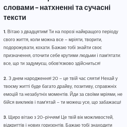
словами – натхненні та сучасні
тексти
1.
Вітаю з двадцятим! Ти на порозі найкращого періоду
свого життя, коли можна все – мріяти, творити,
подорожувати, кохати. Бажаю тобі знайти своє
призначення, оточити себе крутими людьми і пам’ятати:
все, що ти задумуєш, обов’язково здійсниться!
2.
З днем народження! 20 – це твій час сяяти! Нехай у
твоєму житті буде багато драйву, позитиву, справжніх
емоцій та незабутніх моментів. Йди за своїми мріями, не
бійся викликів і пам’ятай – ти можеш усе, що забажаєш!
3.
Щиро вітаю з 20-річчям! Це твій вік можливостей,
відкриттів і нових горизонтів. Бажаю тобі знаходити