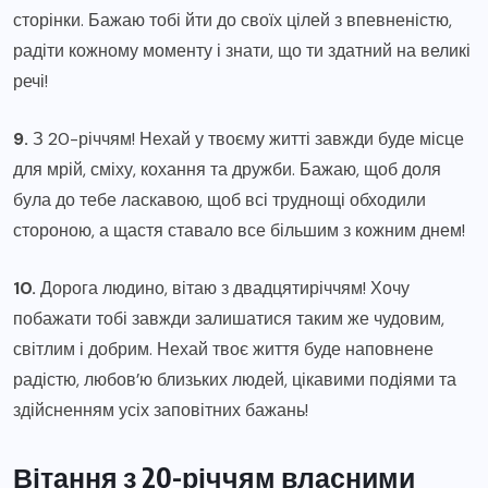
сторінки. Бажаю тобі йти до своїх цілей з впевненістю,
радіти кожному моменту і знати, що ти здатний на великі
речі!
9.
З 20-річчям! Нехай у твоєму житті завжди буде місце
для мрій, сміху, кохання та дружби. Бажаю, щоб доля
була до тебе ласкавою, щоб всі труднощі обходили
стороною, а щастя ставало все більшим з кожним днем!
10.
Дорога людино, вітаю з двадцятиріччям! Хочу
побажати тобі завжди залишатися таким же чудовим,
світлим і добрим. Нехай твоє життя буде наповнене
радістю, любов’ю близьких людей, цікавими подіями та
здійсненням усіх заповітних бажань!
Вітання з 20-річчям власними