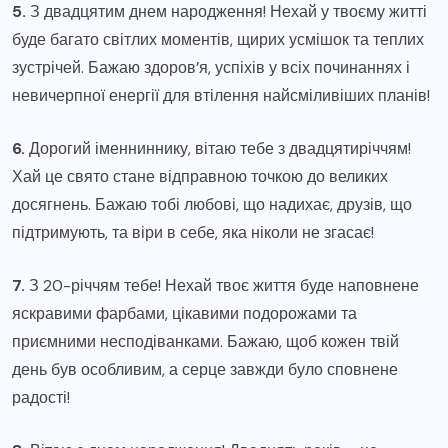
5.
З двадцятим днем народження! Нехай у твоєму житті
буде багато світлих моментів, щирих усмішок та теплих
зустрічей. Бажаю здоров’я, успіхів у всіх починаннях і
невичерпної енергії для втілення найсміливіших планів!
6.
Дорогий іменниннику, вітаю тебе з двадцятиріччям!
Хай це свято стане відправною точкою до великих
досягнень. Бажаю тобі любові, що надихає, друзів, що
підтримують, та віри в себе, яка ніколи не згасає!
7.
З 20-річчям тебе! Нехай твоє життя буде наповнене
яскравими фарбами, цікавими подорожами та
приємними несподіванками. Бажаю, щоб кожен твій
день був особливим, а серце завжди було сповнене
радості!