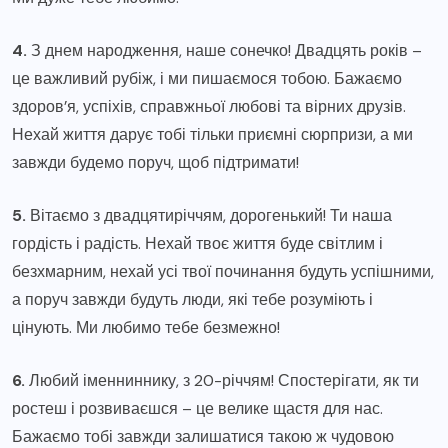
4.
З днем народження, наше сонечко! Двадцять років –
це важливий рубіж, і ми пишаємося тобою. Бажаємо
здоров’я, успіхів, справжньої любові та вірних друзів.
Нехай життя дарує тобі тільки приємні сюрпризи, а ми
завжди будемо поруч, щоб підтримати!
5.
Вітаємо з двадцятиріччям, дорогенький! Ти наша
гордість і радість. Нехай твоє життя буде світлим і
безхмарним, нехай усі твої починання будуть успішними,
а поруч завжди будуть люди, які тебе розуміють і
цінують. Ми любимо тебе безмежно!
6.
Любий іменниннику, з 20-річчям! Спостерігати, як ти
ростеш і розвиваєшся – це велике щастя для нас.
Бажаємо тобі завжди залишатися такою ж чудовою