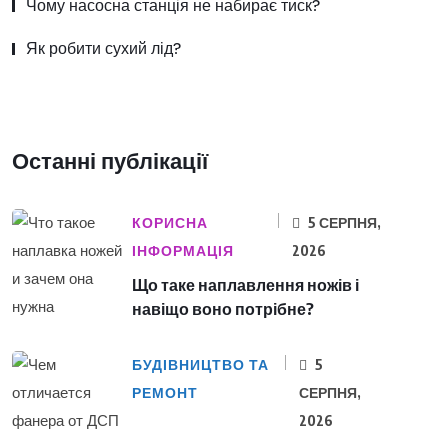
Чому насосна станція не набирає тиск?
Як робити сухий лід?
Останні публікації
КОРИСНА
5 СЕРПНЯ,
ІНФОРМАЦІЯ
2026
Що таке наплавлення ножів і
навіщо воно потрібне?
БУДІВНИЦТВО ТА
5
РЕМОНТ
СЕРПНЯ,
2026