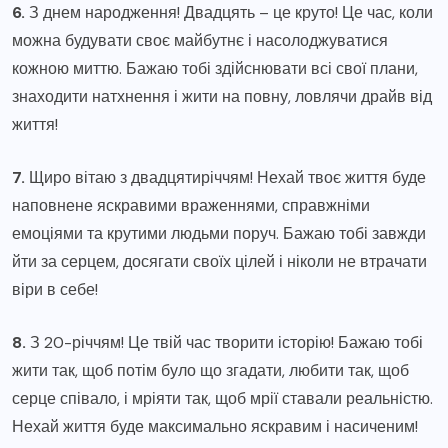
6.
З днем народження! Двадцять – це круто! Це час, коли
можна будувати своє майбутнє і насолоджуватися
кожною миттю. Бажаю тобі здійснювати всі свої плани,
знаходити натхнення і жити на повну, ловлячи драйв від
життя!
7.
Щиро вітаю з двадцятиріччям! Нехай твоє життя буде
наповнене яскравими враженнями, справжніми
емоціями та крутими людьми поруч. Бажаю тобі завжди
йти за серцем, досягати своїх цілей і ніколи не втрачати
віри в себе!
8.
З 20-річчям! Це твій час творити історію! Бажаю тобі
жити так, щоб потім було що згадати, любити так, щоб
серце співало, і мріяти так, щоб мрії ставали реальністю.
Нехай життя буде максимально яскравим і насиченим!