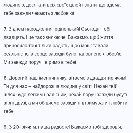
людиною, досягати всіх своїх цілей і знати, що вдома
тебе завжди чекають з любов’ю!
7.
З днем народження, рідненький! Сьогодні тобі
двадцять, і це так хвилююче. Бажаємо, щоб життя
приносило тобі тільки радість, щоб мрії ставали
реальністю, а серце завжди було наповнене любов’ю.
Ми завжди поруч і віримо в тебе!
8.
Дорогий наш іменниннику, вітаємо з двадцятиріччям!
Ти для нас – найдорожча людина у світі. Нехай твій
шлях буде легким і радісним, нехай поруч завжди будуть
вірні друзі, а ми обіцяємо завжди підтримувати і любити
тебе!
9.
З 20-річчям, наша радосте! Бажаємо тобі здоров’я,