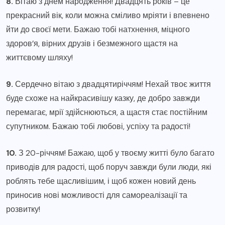
8.
Вітаю з днем народження! Двадцять років – це
прекрасний вік, коли можна сміливо мріяти і впевнено
йти до своєї мети. Бажаю тобі натхнення, міцного
здоров’я, вірних друзів і безмежного щастя на
життєвому шляху!
9.
Сердечно вітаю з двадцятиріччям! Нехай твоє життя
буде схоже на найкрасивішу казку, де добро завжди
перемагає, мрії здійснюються, а щастя стає постійним
супутником. Бажаю тобі любові, успіху та радості!
10.
З 20-річчям! Бажаю, щоб у твоєму житті було багато
приводів для радості, щоб поруч завжди були люди, які
роблять тебе щасливішим, і щоб кожен новий день
приносив нові можливості для самореалізації та
розвитку!