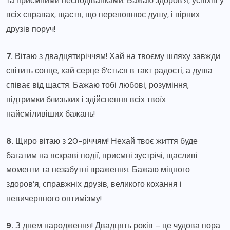
та приємними несподіванками. Бажаю здоров’я, успіхів у
всіх справах, щастя, що переповнює душу, і вірних
друзів поруч!
7.
Вітаю з двадцятиріччям! Хай на твоєму шляху завжди
світить сонце, хай серце б’ється в такт радості, а душа
співає від щастя. Бажаю тобі любові, розуміння,
підтримки близьких і здійснення всіх твоїх
найсміливіших бажань!
8.
Щиро вітаю з 20-річчям! Нехай твоє життя буде
багатим на яскраві події, приємні зустрічі, щасливі
моменти та незабутні враження. Бажаю міцного
здоров’я, справжніх друзів, великого кохання і
невичерпного оптимізму!
9.
З днем народження! Двадцять років – це чудова пора