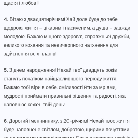
щастя і любові!
4.
Вітаю з двадцятиріччям! Хай доля буде до тебе
щедрою, життя – цікавим і насиченим, а душа – завжди
молодою. Бажаю міцного здоров’я, справжньої дружби,
великого кохання та невичерпного натхнення для
здійснення всіх планів!
5.
З днем народження! Нехай твої двадцять років
стануть початком найщасливішого періоду життя.
Бажаю тобі віри в себе, сміливості йти за мріями,
мудрості приймати правильні рішення та радості, яка
наповнює кожен твій день!
6.
Дорогий іменниннику, з 20-річчям! Нехай твоє життя
буде наповнене світлом, добротою, щирими почуттями