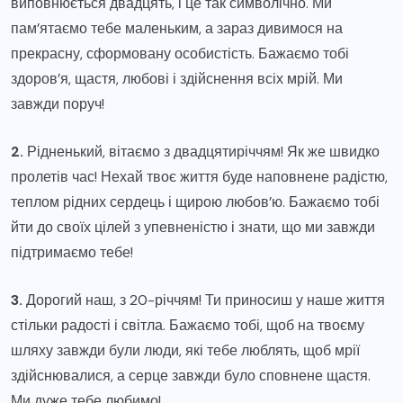
виповнюється двадцять, і це так символічно. Ми
пам’ятаємо тебе маленьким, а зараз дивимося на
прекрасну, сформовану особистість. Бажаємо тобі
здоров’я, щастя, любові і здійснення всіх мрій. Ми
завжди поруч!
2.
Рідненький, вітаємо з двадцятиріччям! Як же швидко
пролетів час! Нехай твоє життя буде наповнене радістю,
теплом рідних сердець і щирою любов’ю. Бажаємо тобі
йти до своїх цілей з упевненістю і знати, що ми завжди
підтримаємо тебе!
3.
Дорогий наш, з 20-річчям! Ти приносиш у наше життя
стільки радості і світла. Бажаємо тобі, щоб на твоєму
шляху завжди були люди, які тебе люблять, щоб мрії
здійснювалися, а серце завжди було сповнене щастя.
Ми дуже тебе любимо!