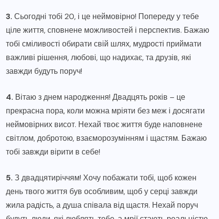
3.
Сьогодні тобі 20, і це неймовірно! Попереду у тебе
ціле життя, сповнене можливостей і перспектив. Бажаю
тобі сміливості обирати свій шлях, мудрості приймати
важливі рішення, любові, що надихає, та друзів, які
завжди будуть поруч!
4.
Вітаю з днем народження! Двадцять років – це
прекрасна пора, коли можна мріяти без меж і досягати
неймовірних висот. Нехай твоє життя буде наповнене
світлом, добротою, взаєморозумінням і щастям. Бажаю
тобі завжди вірити в себе!
5.
З двадцятиріччям! Хочу побажати тобі, щоб кожен
день твого життя був особливим, щоб у серці завжди
жила радість, а душа співала від щастя. Нехай поруч
будуть люди, які люблять тебе, а мрії стають реальністю