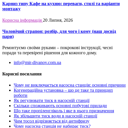
Карниз типу Кафе на кухню: переваги, стилі та варіанти
монтажу
Корисна інформація
20 Липня, 2026
Чоловічий страпон: розбір, для чого і кому (наш досвід
пари)
Ремонтуємо своїми руками – покрокові інструкції, чесні
поради та перевірені рішення для кожного дому.
info@mir-divanov.com.ua
Корисні посилання
Чому не виключається насосна станція: основні причини
Когенераційна установка – шо це таке та принцип
роботи
Як регулювати тиск в насосній станції
Скільки споживають основні побутові прилади
Що таке пропіленгліколь і яке в нього призначення
Як збільшити тиск води в насосній станції
Чим тосол відрізняється від антифризу
Чому насосна станція не набирає тиск?