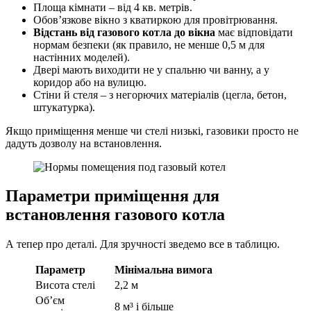
Площа кімнати – від 4 кв. метрів.
Обов’язкове вікно з кватиркою для провітрювання.
Відстань від газового котла до вікна
має відповідати
нормам безпеки (як правило, не менше 0,5 м для
настінних моделей).
Двері мають виходити не у спальню чи ванну, а у
коридор або на вулицю.
Стіни й стеля – з негорючих матеріалів (цегла, бетон,
штукатурка).
Якщо приміщення менше чи стелі низькі, газовики просто не
дадуть дозволу на встановлення.
Параметри приміщення для
встановлення газового котла
А тепер про деталі. Для зручності зведемо все в таблицю.
Параметр
Мінімальна вимога
Висота стелі
2,2 м
Об’єм
8 м³ і більше