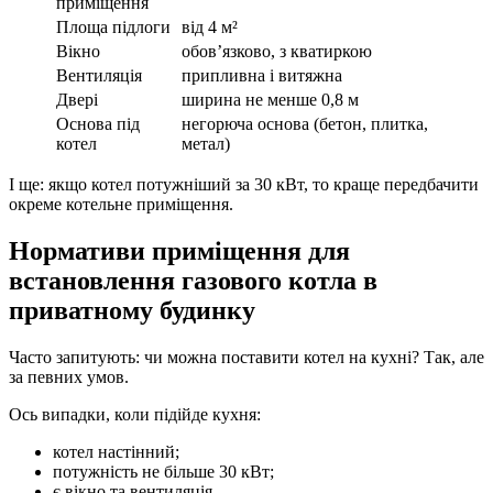
приміщення
Площа підлоги
від 4 м²
Вікно
обов’язково, з кватиркою
Вентиляція
припливна і витяжна
Двері
ширина не менше 0,8 м
Основа під
негорюча основа (бетон, плитка,
котел
метал)
І ще: якщо котел потужніший за 30 кВт, то краще передбачити
окреме котельне приміщення.
Нормативи приміщення для
встановлення газового котла в
приватному будинку
Часто запитують: чи можна поставити котел на кухні? Так, але
за певних умов.
Ось випадки, коли підійде кухня:
котел настінний;
потужність не більше 30 кВт;
є вікно та вентиляція.