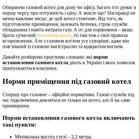
Обираючи газовий котел для дому чи офісу, багато хто думає в
першу чергу про потужність і ціну. А знаєте що? Насправді не
менш важливе місце, де цей котел стоятиме. Від того, як
підготовлене приміщення, залежать безпека, строк служби
обладнання і навіть витрата газу. А от для порівняння – якщо
брати сучасний
тепловий насос
, то там теж є свої правила
встановлення. Але з газовим котлом усе суворіше, адже він
пов’язаний із газовою магістраллю та відкритим вогнем.
Давайте розберемо простими словами: які
норми
встановлення газового котла
діють в Україні і яких помилок
припускаються власники.
Норми приміщення під газовий котел
Спершу про головне – офіційні нормативи. Газові служби під
час підключення дивляться не тільки на котел, але й на саме
приміщення.
Норми встановлення газового котла
включають
такі пункти:
Мінімальна висота стелі – 2,2 метра.