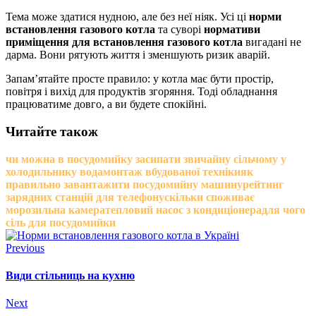
Тема може здатися нудною, але без неї ніяк. Усі ці
норми
встановлення газового котла
та суворі
нормативи
приміщення для встановлення газового котла
вигадані не
дарма. Вони рятують життя і зменшують ризик аварій.
Запам’ятайте просте правило: у котла має бути простір,
повітря і вихід для продуктів згоряння. Тоді обладнання
працюватиме довго, а ви будете спокійні.
Читайте також
чи можна в посудомийку засипати звичайну сіль
чому у
холодильнику вода
монтаж вбудованої техніки
як
правильно завантажити посудомийну машину
рейтинг
зарядних станцій для телефону
скільки споживає
морозильна камера
тепловий насос з кондиціонера
для чого
сіль для посудомийки
Previous
Види стільниць на кухню
Next