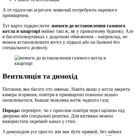
А от підлогові агрегати зазвичай потребують окремого
приміщення.
Тут варто підкреслити:
вимоги до встановлення газового
котла в квартирі
майже такі ж, як у приватному будинку. Але
в багатоповерхівках є додаткові обмеження – наприклад, не
можна встановлювати котел у підвалі або на балконі без
спеціального дозволу.
Вентиляція та димохід
Питання, яке багато хто оминає. Навіть якщо у котла закрита
камера згоряння, повітря в приміщенні повинно вільно
оновлюватися. Інакше можлива витік чадного газу.
Порада:
перевірте, чи є приплив повітря через щілини під
дверима або спеціальні решітки. Для витяжки можна
використати окремий канал у стіні.
З димоходом усе просто: він має бути прямий, без зайвих