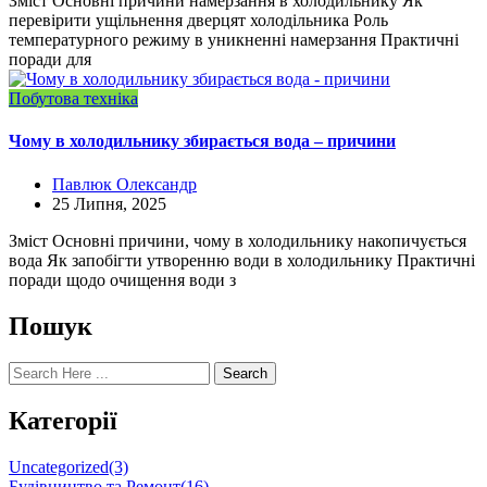
Зміст Основні причини намерзання в холодильнику Як
перевірити ущільнення дверцят холодільника Роль
температурного режиму в уникненні намерзання Практичні
поради для
Побутова техніка
Чому в холодильнику збирається вода – причини
Павлюк Олександр
25 Липня, 2025
Зміст Основні причини, чому в холодильнику накопичується
вода Як запобігти утворенню води в холодильнику Практичні
поради щодо очищення води з
Пошук
Search
Категорії
Uncategorized
(3)
Будівництво та Ремонт
(16)