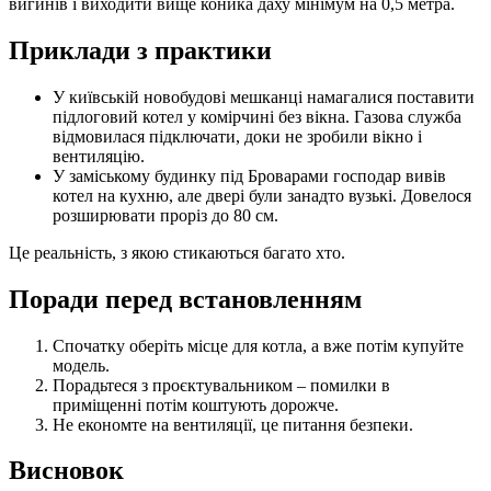
вигинів і виходити вище коника даху мінімум на 0,5 метра.
Приклади з практики
У київській новобудові мешканці намагалися поставити
підлоговий котел у комірчині без вікна. Газова служба
відмовилася підключати, доки не зробили вікно і
вентиляцію.
У заміському будинку під Броварами господар вивів
котел на кухню, але двері були занадто вузькі. Довелося
розширювати проріз до 80 см.
Це реальність, з якою стикаються багато хто.
Поради перед встановленням
Спочатку оберіть місце для котла, а вже потім купуйте
модель.
Порадьтеся з проєктувальником – помилки в
приміщенні потім коштують дорожче.
Не економте на вентиляції, це питання безпеки.
Висновок