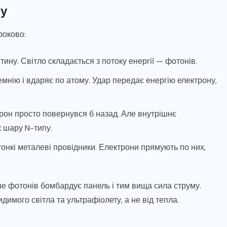
му
роково:
ну. Світло складається з потоку енергії — фотонів.
мнію і вдаряє по атому. Удар передає енергію електрону,
рон просто повернувся б назад. Але внутрішнє
к шару N-типу.
тонкі металеві провідники. Електрони прямують по них,
ше фотонів бомбардує панель і тим вища сила струму.
имого світла та ультрафіолету, а не від тепла.