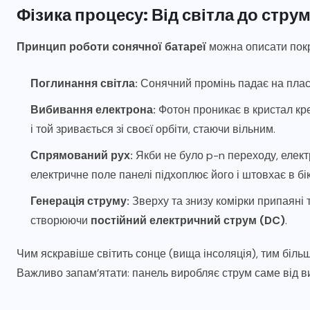
Фізика процесу: Від світла до стру
Принцип роботи сонячної батареї
можна описати пок
Поглинання світла:
Сонячний промінь падає на пласти
Вибивання електрона:
Фотон проникає в кристал кре
і той зривається зі своєї орбіти, стаючи вільним.
Спрямований рух:
Якби не було p-n переходу, елект
електричне поле панелі підхоплює його і штовхає в бі
Генерація струму:
Зверху та знизу комірки припаяні 
створюючи
постійний електричний струм (DC)
.
Чим яскравіше світить сонце (вища інсоляція), тим біль
Важливо запам’ятати: панель виробляє струм саме від вид