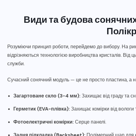
Види та будова сонячних
Полік
Розуміючи принцип роботи, перейдемо до вибору. На рин
відрізняються технологією виробництва кристалів. Від цьо
служби.
Сучасний сонячний модуль — це не просто пластина, а н
Загартоване скло (3-4 мм):
Захищає від граду та сні
Герметик (EVA-плівка):
Захищає комірки від вологи т
Фотоелектричні комірки:
Серце панелі.
Задня підкладка (Backsheet):
Полімерний шар для ел