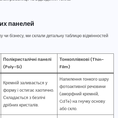
их панелей
у чи бізнесу, ми склали детальну таблицю відмінностей
Полікристалічні панелі
Тонкоплівкові (Thin-
(Poly-Si)
Film)
Напилення тонкого шару
Кремній заливається у
фотоактивної речовини
форму і остигає хаотично.
(аморфний кремній,
Складається з безлічі
CdTe) на гнучку основу
дрібних кристалів.
або скло.