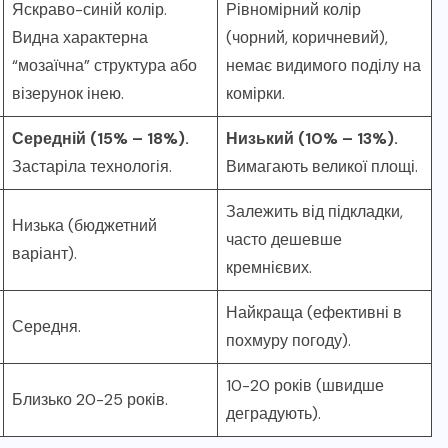
Яскраво-синій колір.
Рівномірний колір
Видна характерна
(чорний, коричневий),
“мозаїчна” структура або
немає видимого поділу на
візерунок інею.
комірки.
Середній (15% – 18%).
Низький (10% – 13%).
Застаріла технологія.
Вимагають великої площі.
Залежить від підкладки,
Низька (бюджетний
часто дешевше
варіант).
кремнієвих.
Найкраща (ефективні в
Середня.
похмуру погоду).
10-20 років (швидше
Близько 20-25 років.
деградують).