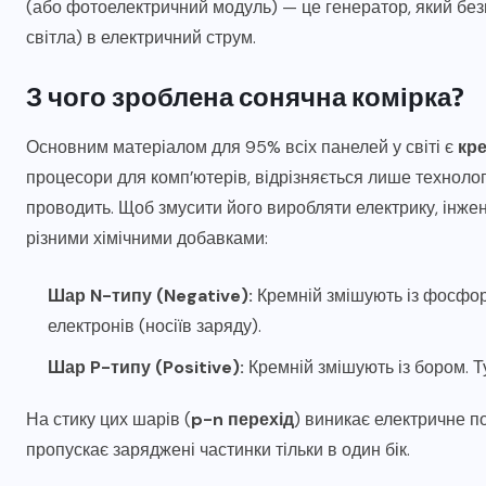
(або фотоелектричний модуль) — це генератор, який бе
світла) в електричний струм.
З чого зроблена сонячна комірка?
Основним матеріалом для 95% всіх панелей у світі є
кре
процесори для комп’ютерів, відрізняється лише технолог
проводить. Щоб змусити його виробляти електрику, інжен
різними хімічними добавками:
Шар N-типу (Negative):
Кремній змішують із фосфор
електронів (носіїв заряду).
Шар P-типу (Positive):
Кремній змішують із бором. Ту
На стику цих шарів (
p-n перехід
) виникає електричне по
пропускає заряджені частинки тільки в один бік.