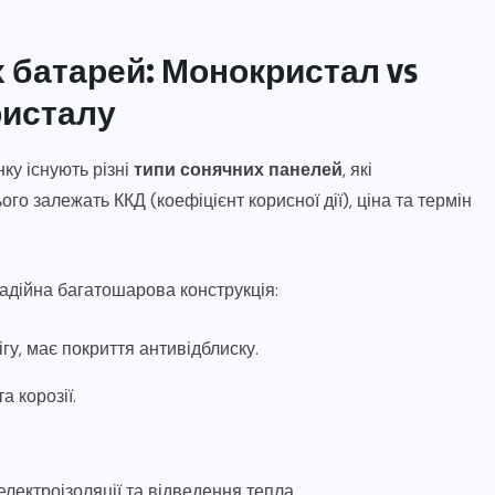
 батарей: Монокристал vs
ристалу
ку існують різні
типи сонячних панелей
, які
го залежать ККД (коефіцієнт корисної дії), ціна та термін
адійна багатошарова конструкція:
гу, має покриття антивідблиску.
а корозії.
ектроізоляції та відведення тепла.