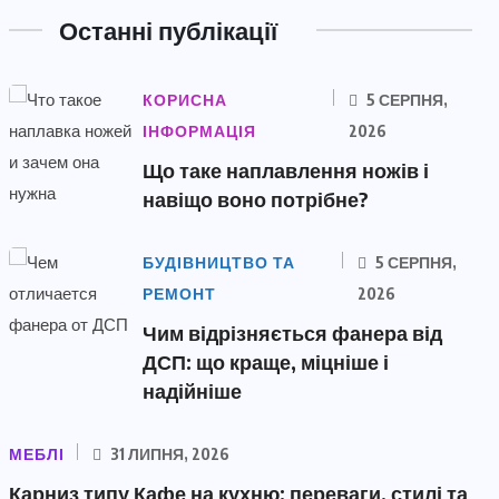
Останні публікації
КОРИСНА
5 СЕРПНЯ,
ІНФОРМАЦІЯ
2026
Що таке наплавлення ножів і
навіщо воно потрібне?
БУДІВНИЦТВО ТА
5 СЕРПНЯ,
РЕМОНТ
2026
Чим відрізняється фанера від
ДСП: що краще, міцніше і
надійніше
МЕБЛІ
31 ЛИПНЯ, 2026
Карниз типу Кафе на кухню: переваги, стилі та