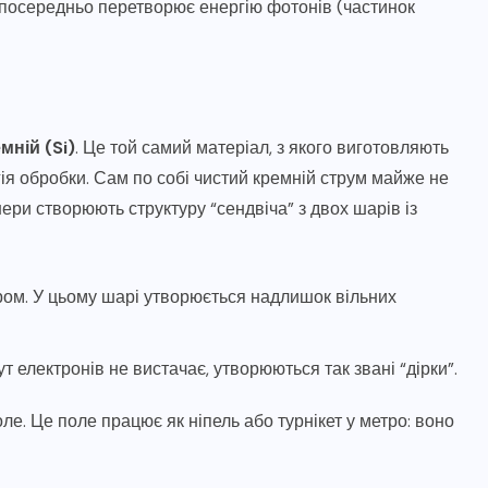
зпосередньо перетворює енергію фотонів (частинок
мній (Si)
. Це той самий матеріал, з якого виготовляють
ія обробки. Сам по собі чистий кремній струм майже не
ери створюють структуру “сендвіча” з двох шарів із
ом. У цьому шарі утворюється надлишок вільних
т електронів не вистачає, утворюються так звані “дірки”.
ле. Це поле працює як ніпель або турнікет у метро: воно