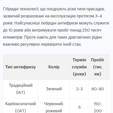
Гібридні технології, що поєднують різні типи присадок,
зазвичай розраховані на експлуатацію протягом 3-4
років. Найсучасніші лобрідні антифризи можуть служити
до 10 років або витримувати пробіг понад 250 тисяч
кілометрів. Проте навіть для таких довговічних рідин
важливо регулярно перевіряти їхній стан.
Термін
Пробіг
Тип антифризу
Колір
служби
(тис.
п
(роки)
км)
Традиційний
Зелений
2-3
60-80
С
(IAT)
Карбоксилатний
Червоний,
150-
О
5
(OAT)
рожевий
200