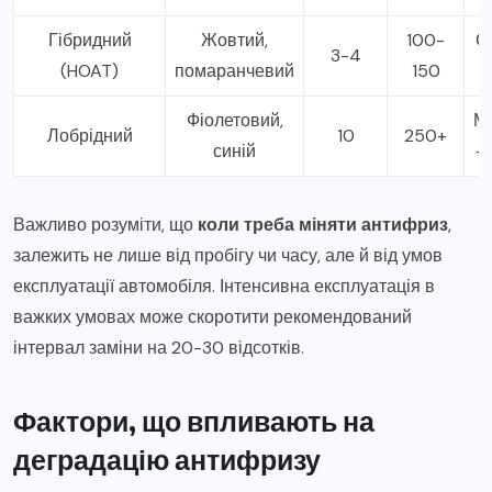
Гібридний
Жовтий,
100-
С
3-4
(HOAT)
помаранчевий
150
Фіолетовий,
Мі
Лобрідний
10
250+
синій
+ 
Важливо розуміти, що
коли треба міняти антифриз
,
залежить не лише від пробігу чи часу, але й від умов
експлуатації автомобіля. Інтенсивна експлуатація в
важких умовах може скоротити рекомендований
інтервал заміни на 20-30 відсотків.
Фактори, що впливають на
деградацію антифризу