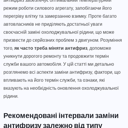
антифриз забезпечує оптимальний температурний
режим роботи силового агрегату, запобігаючи його
перегріву влітку та замерзанню взимку. Проте багато
автовласників не приділяють достатньої уваги
своєчасній заміні охолоджувальної рідини, що може
призвести до серйозних проблем з двигуном. Розуміння
того,
як часто треба міняти антифриз
, допоможе
уникнути дорогого ремонту та продовжити термін
служби вашого автомобіля. У цій статті ми детально
розглянемо всі аспекти заміни антифризу, фактори, що
впливають на його термін служби, та ознаки, які
вказують на необхідність оновлення охолоджувальної
рідини.
Рекомендовані інтервали заміни
антифризу залежно від типу