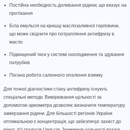
Постійна необхідність доливання рідини, що вказує на
протікання
Біла емульсія на кришці маслозаливної горловини,
що може свідчити про потрапляння антифризу в
масло
Підвищений тиск у системі охолодження та здування
патрубків
Погана робота салонного опалення взимку
Для точної діагностики стану антифризу існують
спеціальні методи. Вимірювання щільності за
допомогою ареометра дозволяє визначити температуру
замерзання рідини. Для більшості регіонів України
оптимальною є концентрація, що забезпечує захист до
мінус 40 градусів Цельсія. Зниження щільності вказує