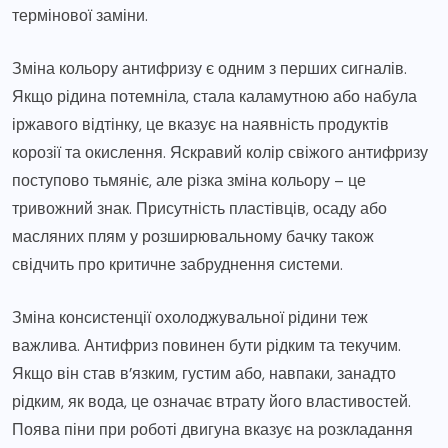
термінової заміни.
Зміна кольору антифризу є одним з перших сигналів.
Якщо рідина потемніла, стала каламутною або набула
іржавого відтінку, це вказує на наявність продуктів
корозії та окислення. Яскравий колір свіжого антифризу
поступово тьмяніє, але різка зміна кольору – це
тривожний знак. Присутність пластівців, осаду або
масляних плям у розширювальному бачку також
свідчить про критичне забруднення системи.
Зміна консистенції охолоджувальної рідини теж
важлива. Антифриз повинен бути рідким та текучим.
Якщо він став в’язким, густим або, навпаки, занадто
рідким, як вода, це означає втрату його властивостей.
Поява піни при роботі двигуна вказує на розкладання