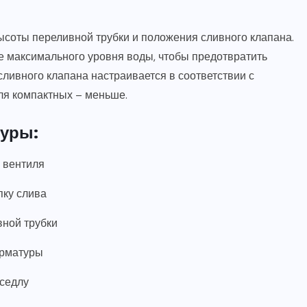
ысоты переливной трубки и положения сливного клапана.
е максимального уровня воды, чтобы предотвратить
сливного клапана настраивается в соответствии с
для компактных – меньше.
туры:
 вентиля
пку слива
вной трубки
арматуры
 седлу