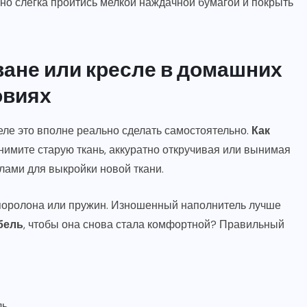
о слегка пройтись мелкой наждачной бумагой и покрыть
ване или кресле в домашних
овиях
еле это вполне реально сделать самостоятельно.
Как
нимите старую ткань, аккуратно откручивая или вынимая
алами для выкройки новой ткани.
 поролона или пружин. Изношенный наполнитель лучше
бель
, чтобы она снова стала комфортной? Правильный
ль