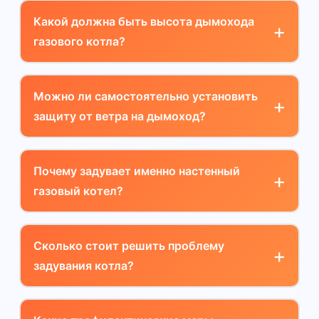
Какой должна быть высота дымохода
газового котла?
Можно ли самостоятельно установить
защиту от ветра на дымоход?
Почему задувает именно настенный
газовый котел?
Сколько стоит решить проблему
задувания котла?