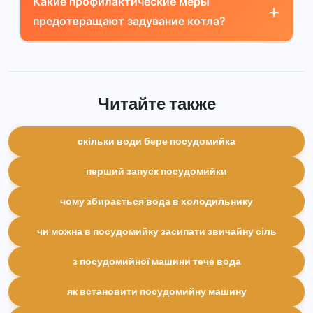
Какие профилактические меры
предотвращают задувание котла?
Читайте также
скільки води бере посудомийка
перший запуск посудомийки
чому збирається вода в холодильнику
чи можна в посудомийку засипати звичайну сіль
з посудомийної машини тече вода
як встановити посудомийну машину